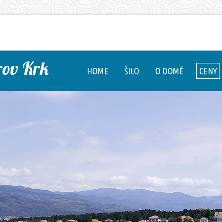
rov Krk
HOME
ŠILO
O DOMĚ
CENY