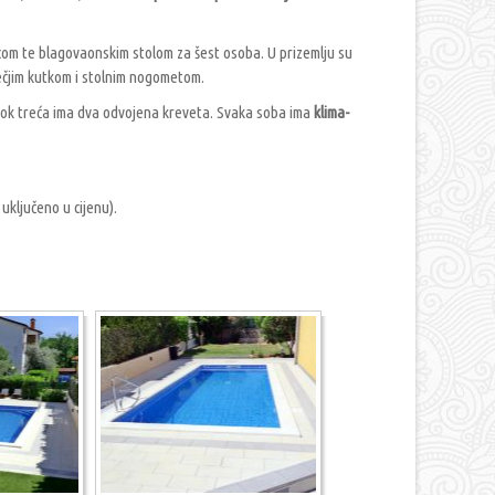
com te blagovaonskim stolom za šest osoba. U prizemlju su
ečjim kutkom i stolnim nogometom.
 dok treća ima dva odvojena kreveta. Svaka soba ima
klima-
 uključeno u cijenu).