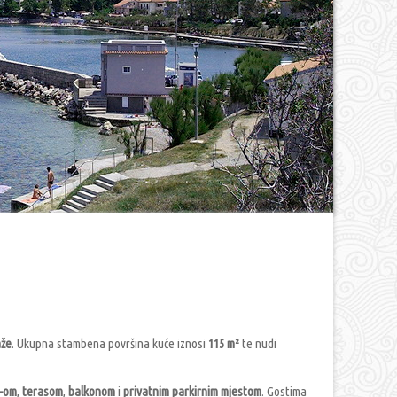
aže
. Ukupna stambena površina kuće iznosi
115 m²
te nudi
C-om
,
terasom
,
balkonom
i
privatnim parkirnim mjestom
. Gostima