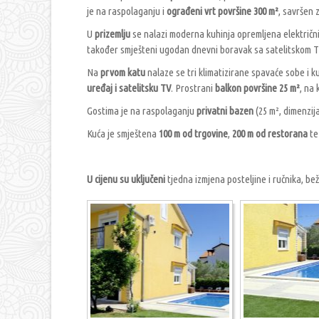
je na raspolaganju i
ograđeni vrt površine 300 m²
, savršen 
U
prizemlju
se nalazi moderna kuhinja opremljena električn
također smješteni ugodan dnevni boravak sa satelitskom T
Na
prvom katu
nalaze se tri klimatizirane spavaće sobe i 
uređaj i satelitsku TV
. Prostrani
balkon površine 25 m²
, na 
Gostima je na raspolaganju
privatni bazen
(25 m², dimenzija
Kuća je smještena
100 m od trgovine
,
200 m od restorana
t
U cijenu su uključeni
tjedna izmjena posteljine i ručnika, beži