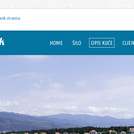
ook stranica
k
HOME
ŠILO
OPIS KUĆE
CIJE