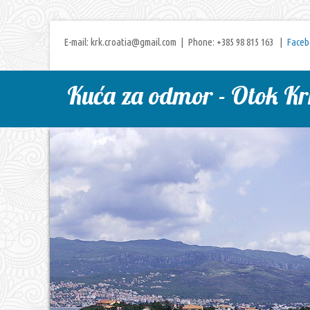
E-mail: krk.croatia@gmail.com | Phone: +385 98 815 163 |
Faceb
Kuća za odmor - Otok Kr