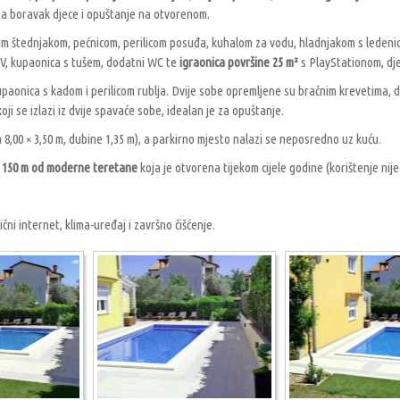
za boravak djece i opuštanje na otvorenom.
im štednjakom, pećnicom, perilicom posuđa, kuhalom za vodu, hladnjakom s ledeni
V, kupaonica s tušem, dodatni WC te
igraonica površine 25 m²
s PlayStationom, dj
kupaonica s kadom i perilicom rublja. Dvije sobe opremljene su bračnim krevetima,
koji se izlazi iz dvije spavaće sobe, idealan je za opuštanje.
 8,00 × 3,50 m, dubine 1,35 m), a parkirno mjesto nalazi se neposredno uz kuću.
e
150 m od moderne teretane
koja je otvorena tijekom cijele godine (korištenje nije
čni internet, klima-uređaj i završno čišćenje.