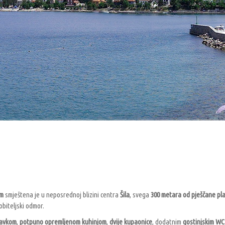
om
smještena je u neposrednoj blizini centra
Šila
, svega
300 metara od pješčane pl
obiteljski odmor.
ravkom
,
potpuno opremljenom kuhinjom
,
dvije kupaonice
, dodatnim
gostinjskim W